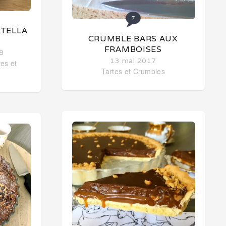
7
UTELLA
CRUMBLE BARS AUX
FRAMBOISES
8
13 mai 2017
tes et
Tartes et Crumbles