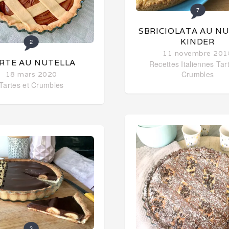
7
SBRICIOLATA AU N
KINDER
2
11 novembre 201
RTE AU NUTELLA
Recettes Italiennes
Tar
Crumbles
18 mars 2020
Tartes et Crumbles
3