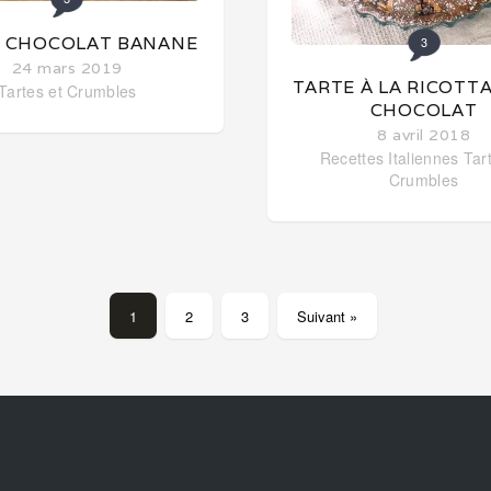
 CHOCOLAT BANANE
3
24 mars 2019
TARTE À LA RICOTTA
Tartes et Crumbles
CHOCOLAT
8 avril 2018
Recettes Italiennes
Tar
Crumbles
1
2
3
Suivant »