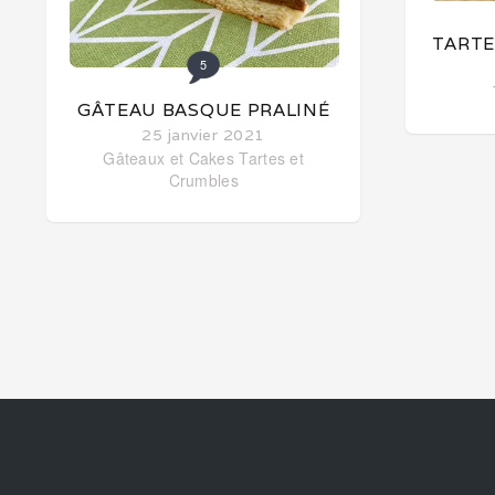
TARTE
5
GÂTEAU BASQUE PRALINÉ
25 janvier 2021
Gâteaux et Cakes
Tartes et
Crumbles