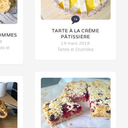
14
TARTE À LA CRÈME
POMMES
PÂTISSIÈRE
8
19 mars 2018
tes et
Tartes et Crumbles