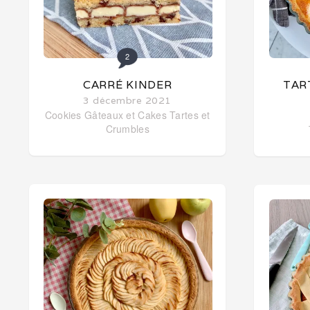
2
CARRÉ KINDER
TAR
3 décembre 2021
Cookies
Gâteaux et Cakes
Tartes et
Crumbles