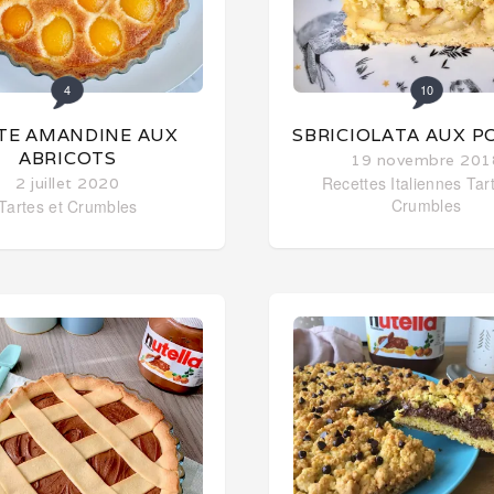
4
10
TE AMANDINE AUX
SBRICIOLATA AUX 
ABRICOTS
19 novembre 201
Recettes Italiennes
Tar
2 juillet 2020
Crumbles
Tartes et Crumbles