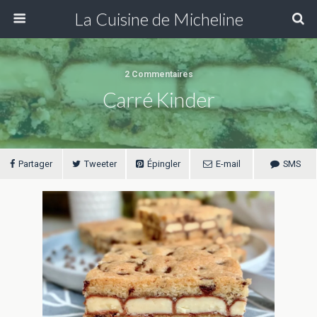
La Cuisine de Micheline
2 Commentaires
Carré Kinder
Partager
Tweeter
Épingler
E-mail
SMS