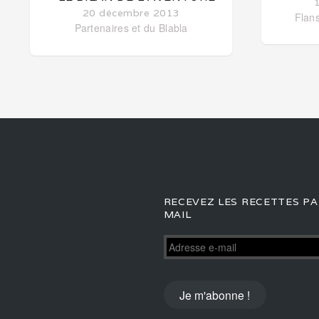
20 décembre 2013
Flans
Partenaires et du Blabla
RECEVEZ LES RECETTES PA
MAIL
Adresse
e-
mail
Je m'abonne !