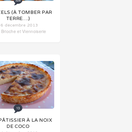
326
ELS (À TOMBER PAR
TERRE….)
16 décembre 2013
 Brioche et Viennoiserie
13
PÂTISSIER À LA NOIX
DE COCO