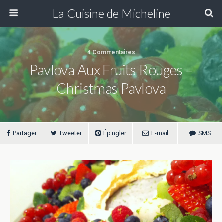
La Cuisine de Micheline
4 Commentaires
Pavlova Aux Fruits Rouges –
Christmas Pavlova
Partager
Tweeter
Épingler
E-mail
SMS