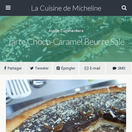
La Cuisine de Micheline
Aucun Commentaire
Tarte Choco-Caramel Beurre Salé
Partager
Tweeter
Épingler
E-mail
SMS