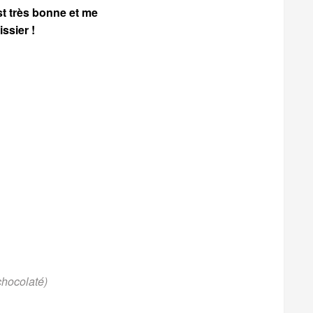
st très bonne et me
ssier !
chocolaté)