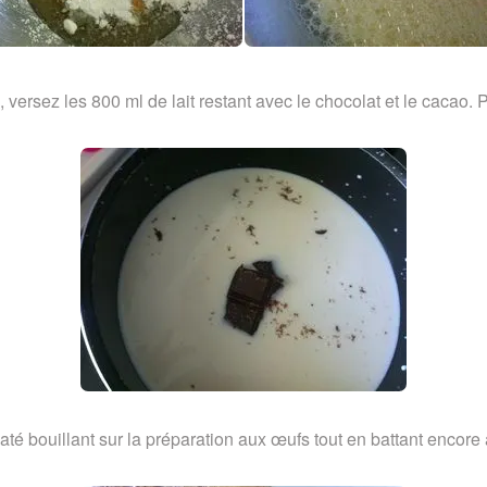
versez les 800 ml de lait restant avec le chocolat et le cacao. Po
laté bouillant sur la préparation aux œufs tout en battant encore 