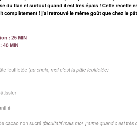
 du flan et surtout quand il est très épais ! Cette recette e
ait complètement ! j’ai retrouvé le même goût que chez le pâti
ion : 25 MIN
: 40 MIN
te feuilletée (
au choix, moi c’est la pâte feuilletée)
âtissier
nillé
 de cacao non sucré
(facultatif mais moi j’aime quand c’est très 