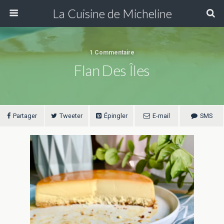
La Cuisine de Micheline
1 Commentaire
Flan Des Îles
Partager
Tweeter
Épingler
E-mail
SMS