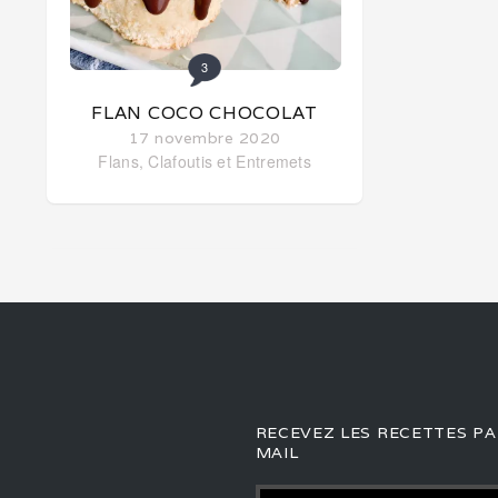
3
FLAN COCO CHOCOLAT
17 novembre 2020
Flans, Clafoutis et Entremets
RECEVEZ LES RECETTES PA
MAIL
Adresse