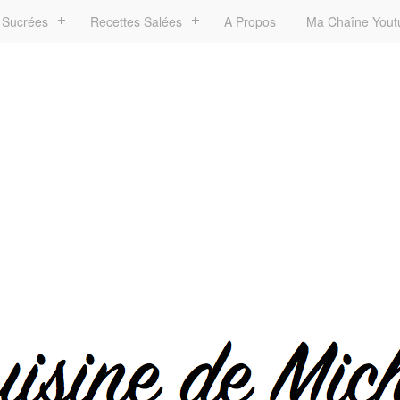
 Sucrées
Recettes Salées
A Propos
Ma Chaîne Yout