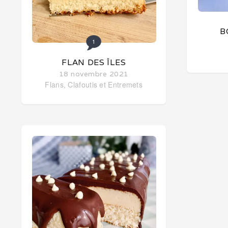
B
1
FLAN DES ÎLES
18 novembre 2021
Flans, Clafoutis et Entremets