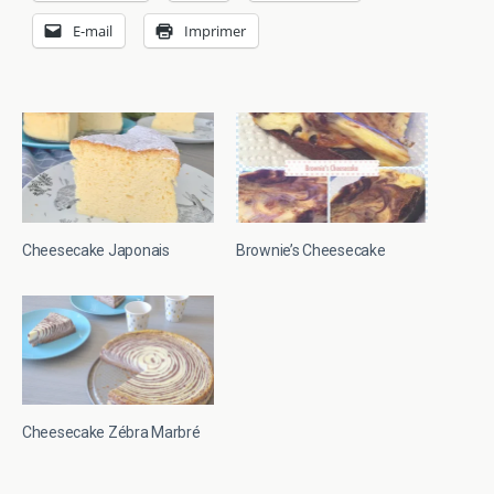
E-mail
Imprimer
Cheesecake Japonais
Brownie’s Cheesecake
Cheesecake Zébra Marbré