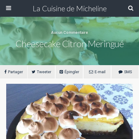
La Cuisine de Micheline
Aucun Commentaire
Cheesecake Citron Meringué
Partager
Tweeter
Épingler
E-mail
SMS