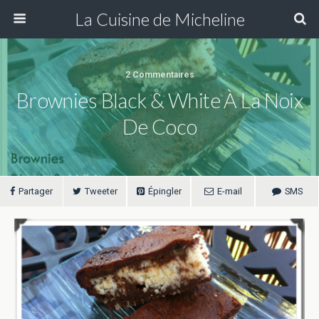
La Cuisine de Micheline
2 Commentaires
Brownies Black & White À La Noix
De Coco
Partager
Tweeter
Épingler
E-mail
SMS