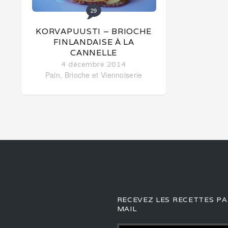
29
KORVAPUUSTI – BRIOCHE
FINLANDAISE À LA
CANNELLE
4 décembre 2014
Pain, Brioche et Viennoiserie
RECEVEZ LES RECETTES PA
MAIL
Adresse