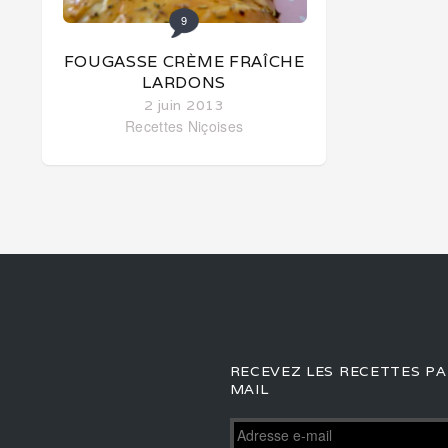
9
FOUGASSE CRÈME FRAÎCHE
LARDONS
2 juin 2013
Recettes Niçoises
RECEVEZ LES RECETTES PA
MAIL
Adresse
e-