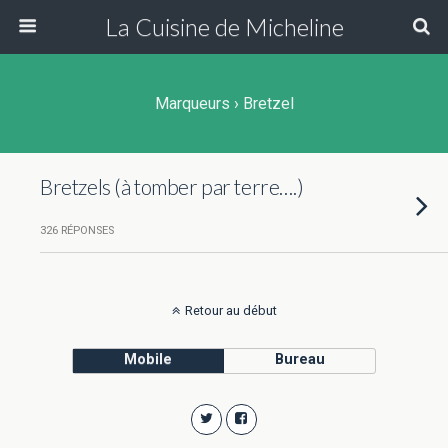
La Cuisine de Micheline
Marqueurs › Bretzel
Bretzels (à tomber par terre….)
326 RÉPONSES
Retour au début
Mobile
Bureau