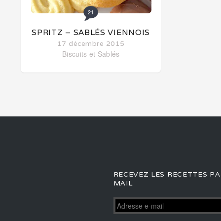
21
SPRITZ – SABLÉS VIENNOIS
17 décembre 2015
Biscuits et Sablés
RECEVEZ LES RECETTES PA
MAIL
Adresse
e-