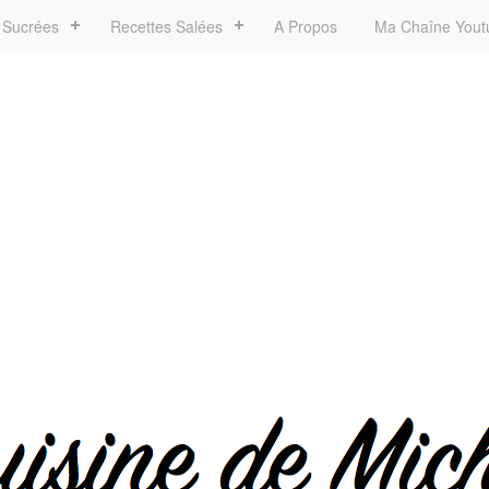
 Sucrées
Recettes Salées
A Propos
Ma Chaîne Yout