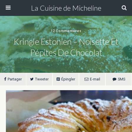
La Cuisine de Micheline
12 Commentaires
Kringle Estonien – Noisette Et
Pépites De Chocolat
Partager
Tweeter
Épingler
E-mail
SMS