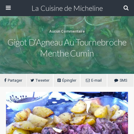
La Cuisine de Micheline
Aucun Commentaire
Gigot D’Agneau Au Tournebroche
Menthe Cumin
Partager
Tweeter
Épingler
E-mail
SMS