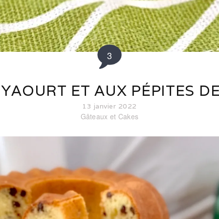
3
 YAOURT ET AUX PÉPITES D
13 janvier 2022
Gâteaux et Cakes