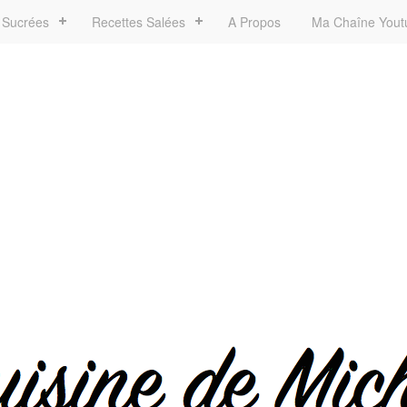
 Sucrées
Recettes Salées
A Propos
Ma Chaîne Yout