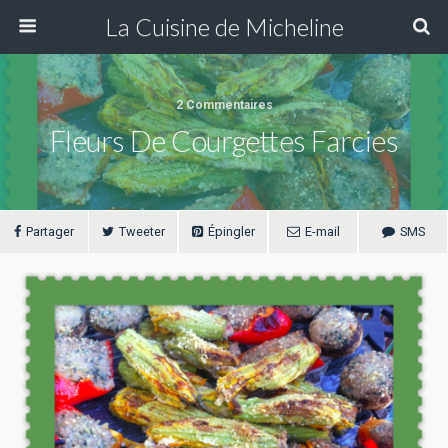
La Cuisine de Micheline
2 Commentaires
Fleurs De Courgettes Farcies
Partager
Tweeter
Épingler
E-mail
SMS