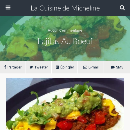
La Cuisine de Micheline
Aucun Commentaire
Fajitas Au Boeuf
Partager
Tweeter
Épingler
E-mail
SMS