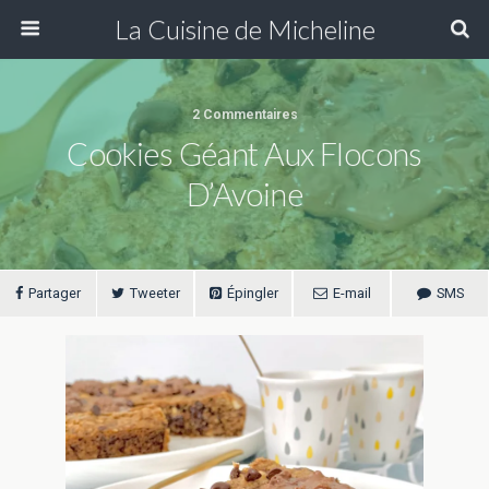
La Cuisine de Micheline
2 Commentaires
Cookies Géant Aux Flocons
D’Avoine
Partager
Tweeter
Épingler
E-mail
SMS