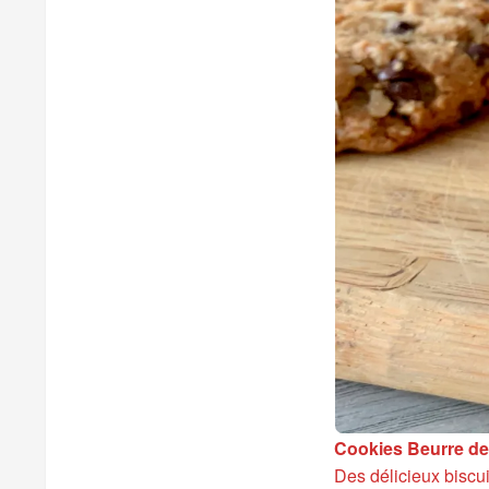
Cookies Beurre de
Des délicieux biscui