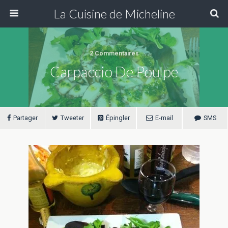
La Cuisine de Micheline
2 Commentaires
Carpaccio De Poulpe
Partager
Tweeter
Épingler
E-mail
SMS