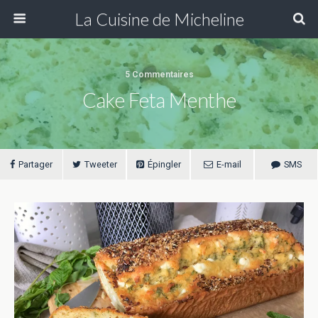
La Cuisine de Micheline
5 Commentaires
Cake Feta Menthe
Partager
Tweeter
Épingler
E-mail
SMS