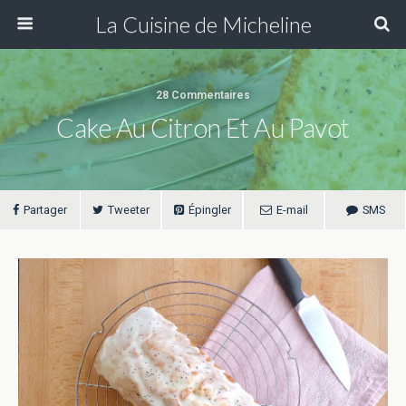
La Cuisine de Micheline
28 Commentaires
Cake Au Citron Et Au Pavot
Partager
Tweeter
Épingler
E-mail
SMS