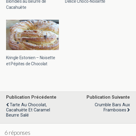
Blondies au Beurre de
Délice Choco-Noisette
Cacahuète
Kringle Estonien – Noisette
et Pépites de Chocolat
Publication Précédente
Publication Suivante
Tarte Au Chocolat,
Crumble Bars Aux
Cacahuète Et Caramel
Framboises
Beurre Salé
6 réponses