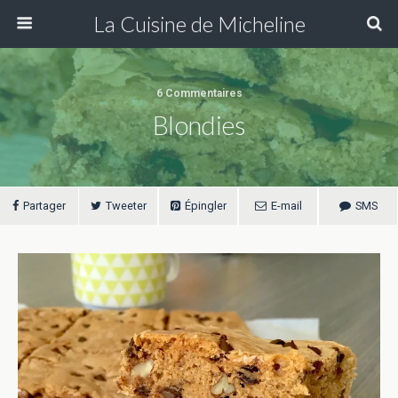
La Cuisine de Micheline
6 Commentaires
Blondies
Partager
Tweeter
Épingler
E-mail
SMS