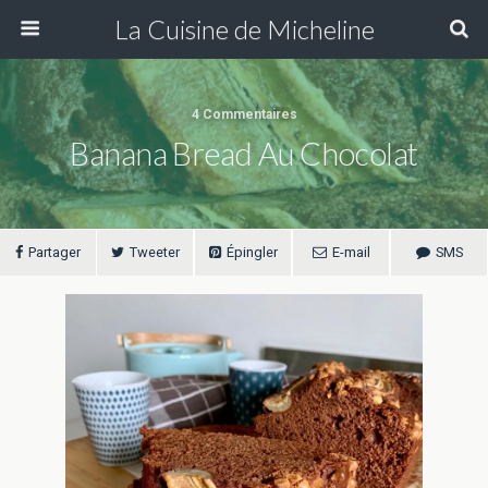
La Cuisine de Micheline
4 Commentaires
Banana Bread Au Chocolat
Partager
Tweeter
Épingler
E-mail
SMS