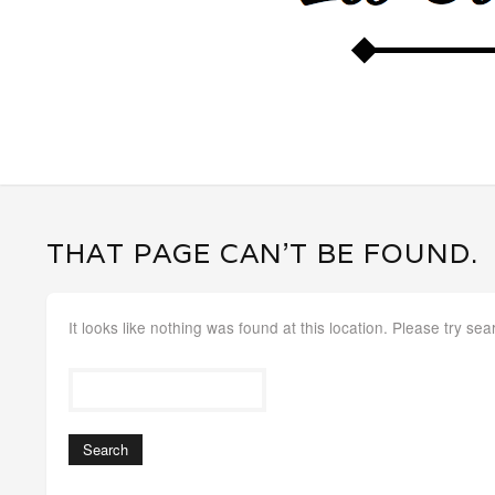
THAT PAGE CAN’T BE FOUND.
It looks like nothing was found at this location. Please try sea