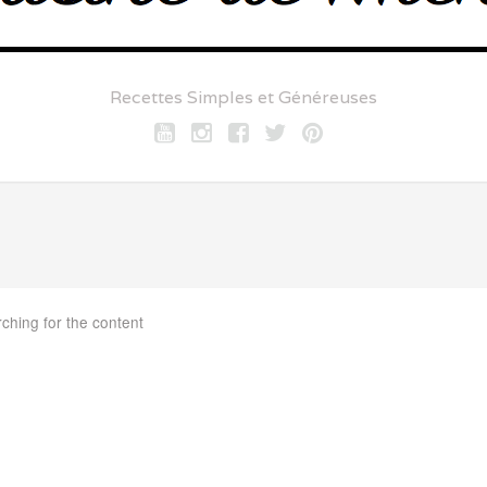
Recettes Simples et Généreuses
Youtube
Instagram
Facebook
twitter
pinterest
rching for the content