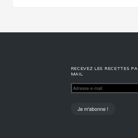
RECEVEZ LES RECETTES PA
MAIL
Adresse
e-
mail
Je m'abonne !