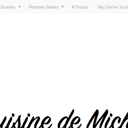
 Sucrées
Recettes Salées
A Propos
Ma Chaîne Yout