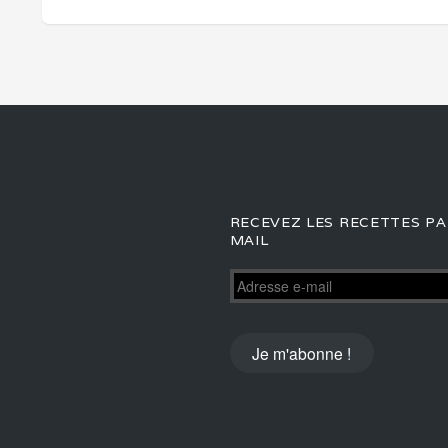
RECEVEZ LES RECETTES PA
MAIL
Adresse
e-
mail
Je m'abonne !