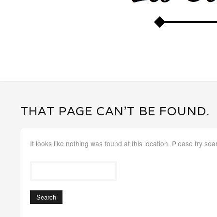
THAT PAGE CAN’T BE FOUND.
It looks like nothing was found at this location. Please try sea