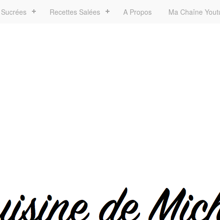
 Sucrées
Recettes Salées
A Propos
Ma Chaîne Yout