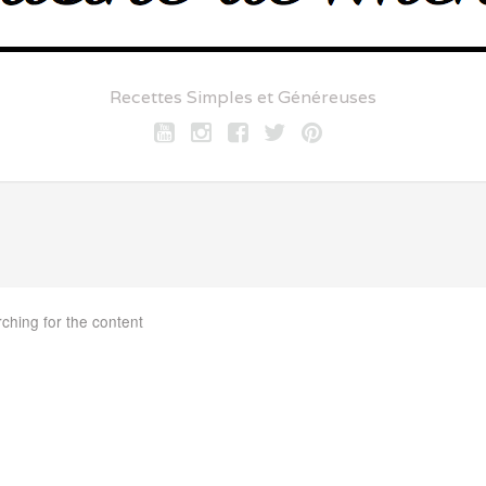
Recettes Simples et Généreuses
Youtube
Instagram
Facebook
twitter
pinterest
rching for the content