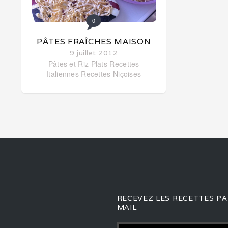
0
PÂTES FRAÎCHES MAISON
9 juillet 2012
Pâtes et Riz
Plats
Recettes
Italiennes
Recettes Niçoises
RECEVEZ LES RECETTES PA
MAIL
Adresse