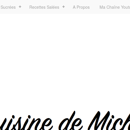
 Sucrées
Recettes Salées
A Propos
Ma Chaîne Yout