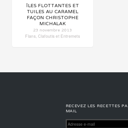
ÎLES FLOTTANTES ET
TUILES AU CARAMEL
FAÇON CHRISTOPHE
MICHALAK
23 novembre 2013
Flans, Clafoutis et Entremets
RECEVEZ LES RECETTES PA
MAIL
Adresse
e-