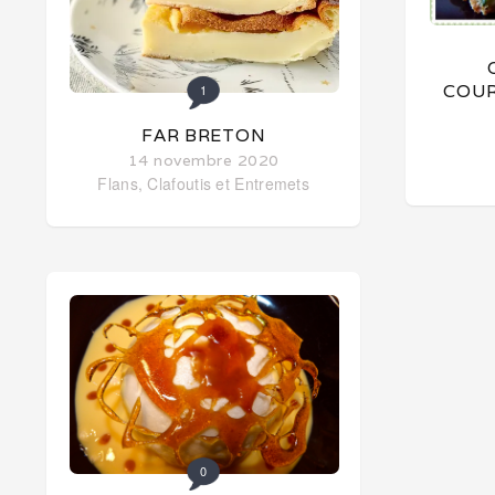
COUR
1
FAR BRETON
14 novembre 2020
Flans, Clafoutis et Entremets
0