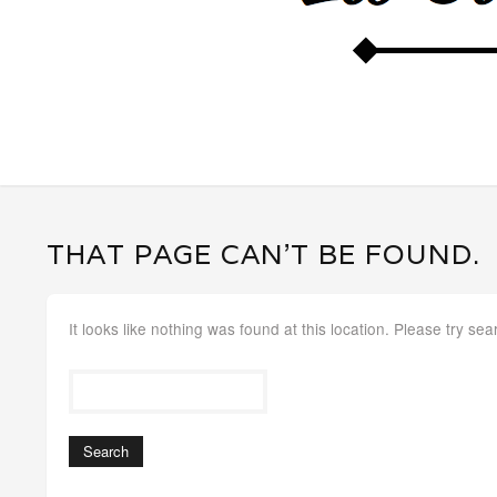
THAT PAGE CAN’T BE FOUND.
It looks like nothing was found at this location. Please try sea