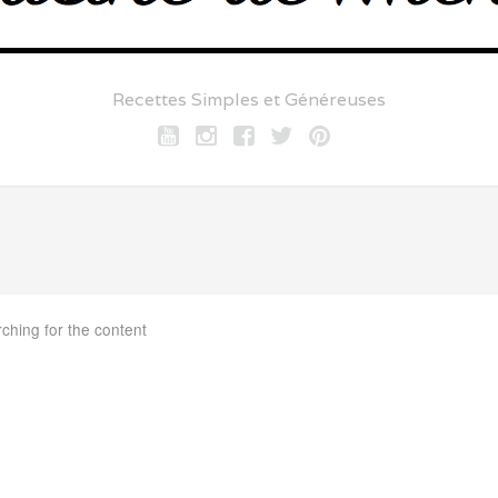
Recettes Simples et Généreuses
Youtube
Instagram
Facebook
twitter
pinterest
rching for the content