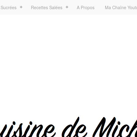
 Sucrées
Recettes Salées
A Propos
Ma Chaîne Yout