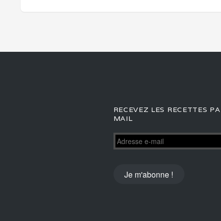
RECEVEZ LES RECETTES PA
MAIL
Adresse
e-
mail
Je m'abonne !