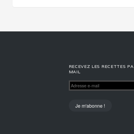
RECEVEZ LES RECETTES PA
MAIL
Adresse
e-
mail
Je m'abonne !