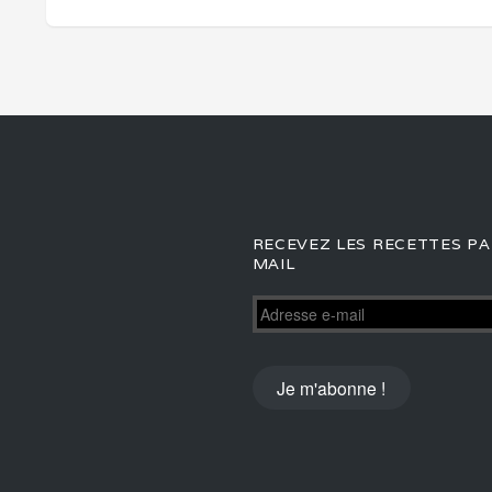
RECEVEZ LES RECETTES PA
MAIL
Adresse
e-
mail
Je m'abonne !