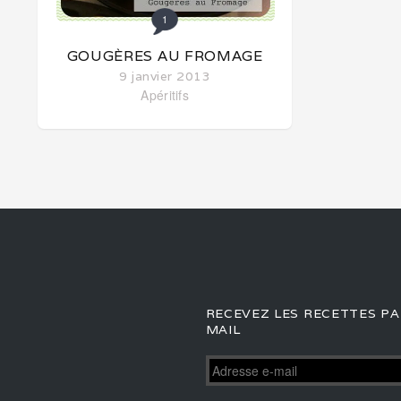
1
GOUGÈRES AU FROMAGE
9 janvier 2013
Apéritifs
RECEVEZ LES RECETTES PA
MAIL
Adresse
e-
mail