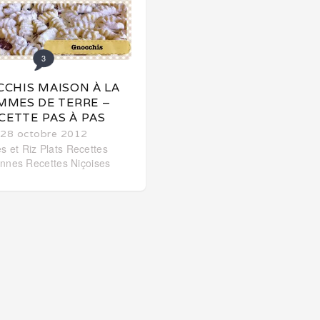
3
CHIS MAISON À LA
MMES DE TERRE –
CETTE PAS À PAS
28 octobre 2012
s et Riz
Plats
Recettes
iennes
Recettes Niçoises