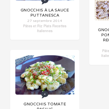
4
GNOCCHIS À LA SAUCE
PUTTANESCA
27 septembre 2014
Pâtes et Riz
Plats
Recettes
GNOC
Italiennes
PO
RE
Pâte
Ital
4
GNOCCHIS TOMATE