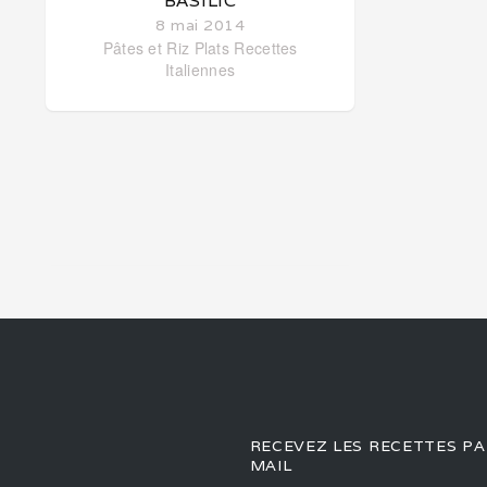
BASILIC
8 mai 2014
Pâtes et Riz
Plats
Recettes
Italiennes
RECEVEZ LES RECETTES PA
MAIL