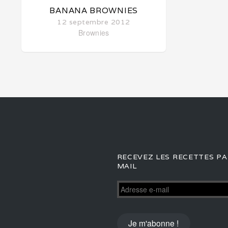
BANANA BROWNIES
12 septembre 2012
Brownies
RECEVEZ LES RECETTES PA
MAIL
Adresse
e-
mail
Je m'abonne !